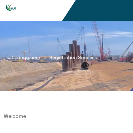
saficongo.com
Registration Success
Welcome