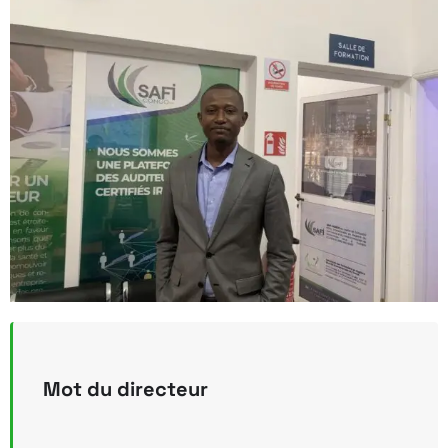
M
o
t
d
u
d
i
r
e
c
t
e
u
r