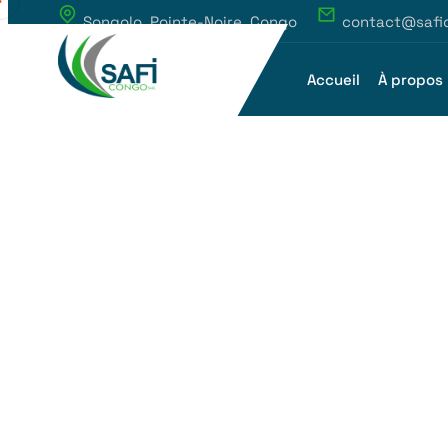
Songolo, Pointe-Noire, Congo
contact@safi
Accueil
À propos
saficongo.com
Projects Elements